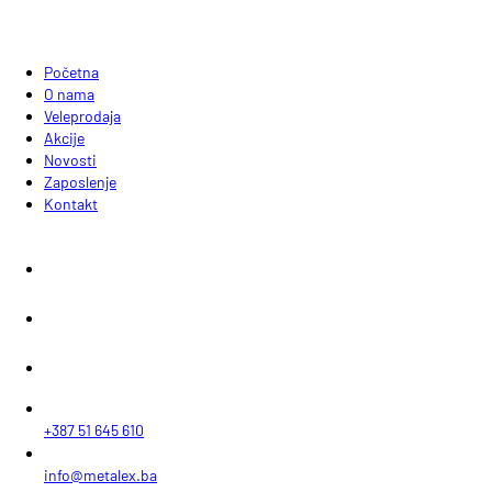
Početna
O nama
Veleprodaja
Akcije
Novosti
Zaposlenje
Kontakt
+387 51 645 610
info@metalex.ba