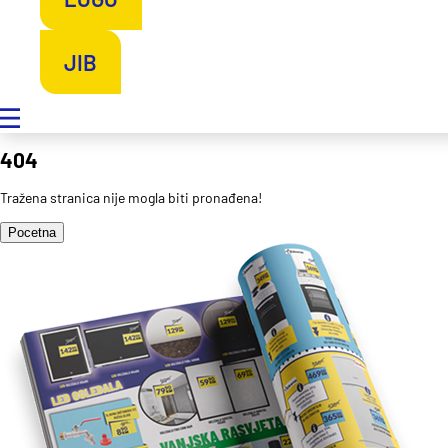
JIB
404
Tražena stranica nije mogla biti pronađena!
Pocetna