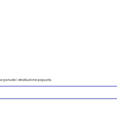
vne ponude i ekskluzivne popuste.