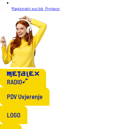
Magistralni put bb, Prnjavor
RADIO
PDV Uvjerenje
LOGO