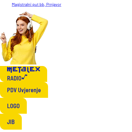
Magistralni put bb, Prnjavor
RADIO
PDV Uvjerenje
LOGO
JIB