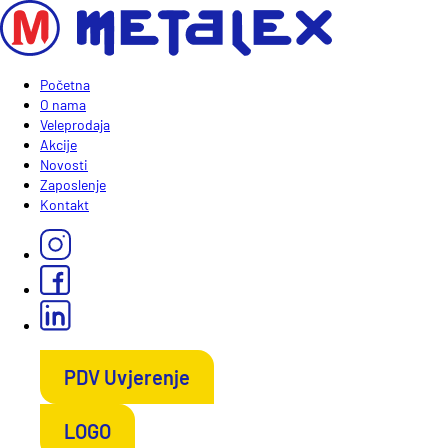
Početna
O nama
Veleprodaja
Akcije
Novosti
Zaposlenje
Kontakt
PDV Uvjerenje
LOGO