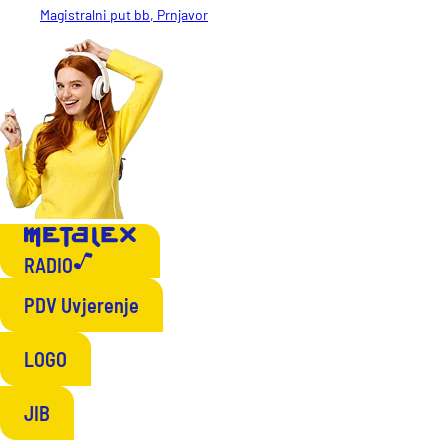
Magistralni put bb, Prnjavor
RADIO
PDV Uvjerenje
LOGO
JIB