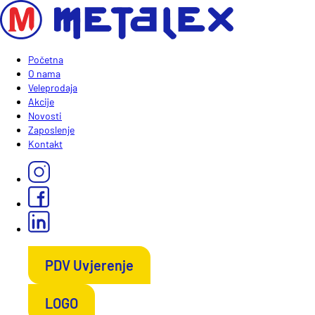
Početna
O nama
Veleprodaja
Akcije
Novosti
Zaposlenje
Kontakt
PDV Uvjerenje
LOGO