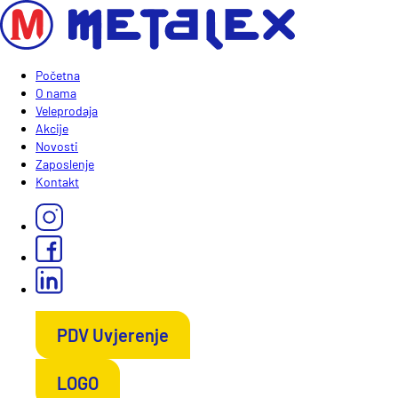
Početna
O nama
Veleprodaja
Akcije
Novosti
Zaposlenje
Kontakt
PDV Uvjerenje
LOGO