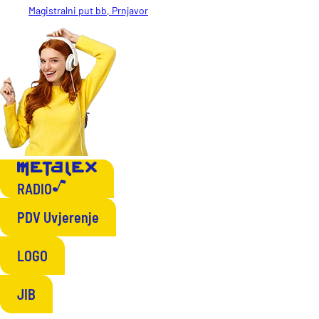
Magistralni put bb, Prnjavor
RADIO
PDV Uvjerenje
LOGO
JIB