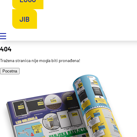
JIB
404
Tražena stranica nije mogla biti pronađena!
Pocetna