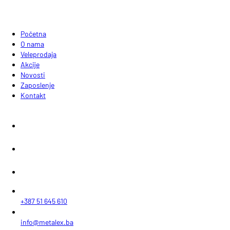
Početna
O nama
Veleprodaja
Akcije
Novosti
Zaposlenje
Kontakt
+387 51 645 610
info@metalex.ba