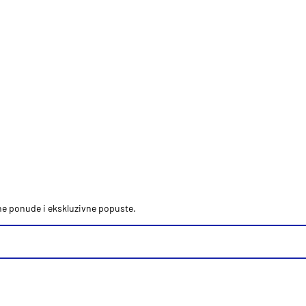
vne ponude i ekskluzivne popuste.