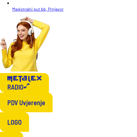
Magistralni put bb, Prnjavor
RADIO
PDV Uvjerenje
LOGO