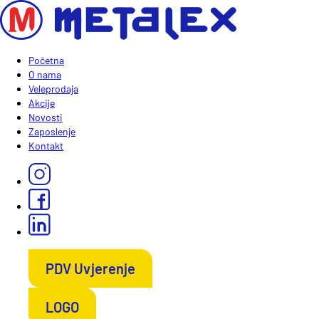
Početna
O nama
Veleprodaja
Akcije
Novosti
Zaposlenje
Kontakt
PDV Uvjerenje
LOGO