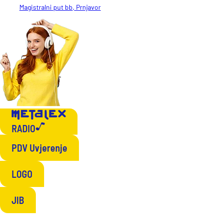
Magistralni put bb, Prnjavor
RADIO
PDV Uvjerenje
LOGO
JIB