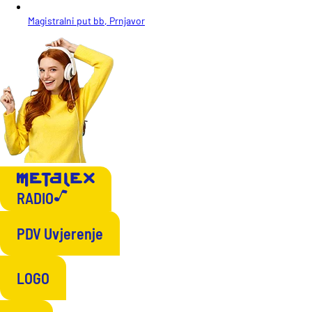
Magistralni put bb, Prnjavor
RADIO
PDV Uvjerenje
LOGO