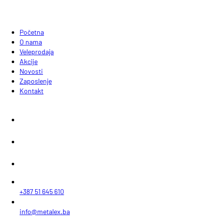
Početna
O nama
Veleprodaja
Akcije
Novosti
Zaposlenje
Kontakt
+387 51 645 610
info@metalex.ba