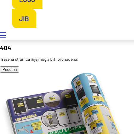
JIB
404
Tražena stranica nije mogla biti pronađena!
Pocetna