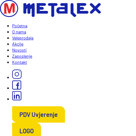
Početna
O nama
Veleprodaja
Akcije
Novosti
Zaposlenje
Kontakt
PDV Uvjerenje
LOGO