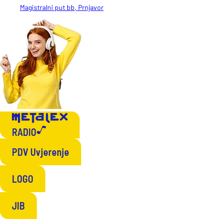
Magistralni put bb, Prnjavor
RADIO
PDV Uvjerenje
LOGO
JIB